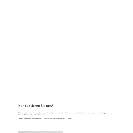
Kontaktieren Sie uns!
Machen Sie den ersten Schritt zu Ihrem Immobilienerfolg und kontaktieren Sie uns noch heute. Wir freuen uns darauf, Ihnen bei allen Fragen rund um
Ihre Immobilienbedürfnisse behilflich zu sein.
Tagemo Immobilien – Ihr verlässlicher Partner für Immobilien in der Region Zofingen.