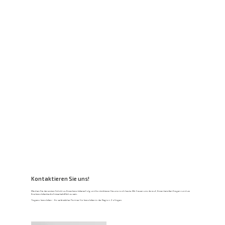
Kontaktieren Sie uns!
Machen Sie den ersten Schritt zu Ihrem Immobilienerfolg und kontaktieren Sie uns noch heute. Wir freuen uns darauf, Ihnen bei allen Fragen rund um
Ihre Immobilienbedürfnisse behilflich zu sein.
Tagemo Immobilien – Ihr verlässlicher Partner für Immobilien in der Region Zofingen.