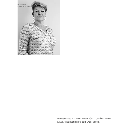
Manuela Walti
078 697 06 66
/
manuela@tagemo.ch
Manuela Walti steht Ihnen für Auskünfte und
Besichtigungen gerne zur Verfügung.