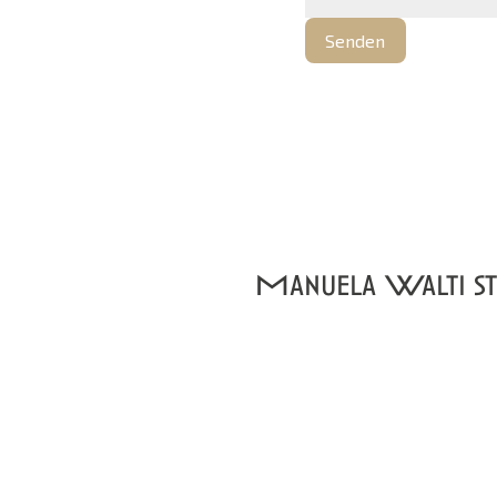
Senden
Manuela Walti st
und Besichtigunge
078 697 06 66
manuela@tagemo.ch